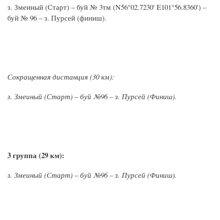
з. Змеиный (Старт) – буй № 3тм (N56°02.7230' E101°56.8360') –
буй № 96 – з. Пурсей (финиш).
Сокращенная дистанция (30 км):
з. Змеиный (Старт)
–
буй №96
–
з. Пурсей (Финиш).
3 группа (29 км):
з. Змеиный (Старт)
–
буй №96
–
з. Пурсей (Финиш).