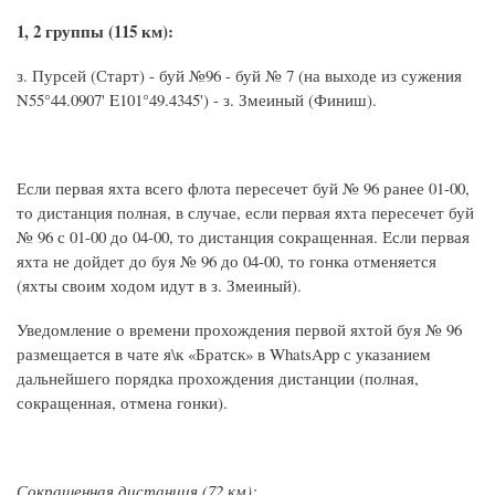
1, 2 группы (115 км):
з. Пурсей (Старт) - буй №96 - буй № 7 (на выходе из сужения
N55°44.0907' E101°49.4345') - з. Змеиный (Финиш).
Если первая яхта всего флота пересечет буй № 96 ранее 01-00,
то дистанция полная, в случае, если первая яхта пересечет буй
№ 96 с 01-00 до 04-00, то дистанция сокращенная. Если первая
яхта не дойдет до буя № 96 до 04-00, то гонка отменяется
(яхты своим ходом идут в з. Змеиный).
Уведомление о времени прохождения первой яхтой буя № 96
размещается в чате я\к «Братск» в WhatsApp с указанием
дальнейшего порядка прохождения дистанции (полная,
сокращенная, отмена гонки).
Сокращенная дистанция (72 км):