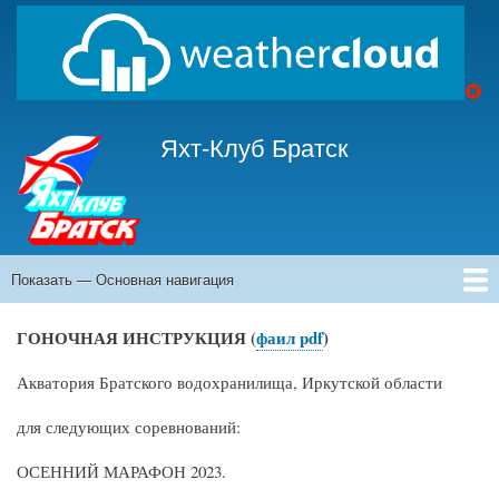
Перейти
к
основному
содержанию
Яхт-Клуб Братск
Показать — Основная навигация
Основная
навигация
Главная
Гоночная Инструкция
Отчеты
Расписание
История
Контакты
Мерительные свидетельства
Яхты
ГОНОЧНАЯ ИНСТРУКЦИЯ (
фаил pdf
)
Акватория Братского водохранилища, Иркутской области
для следующих соревнований:
ОСЕННИЙ МАРАФОН 2023.