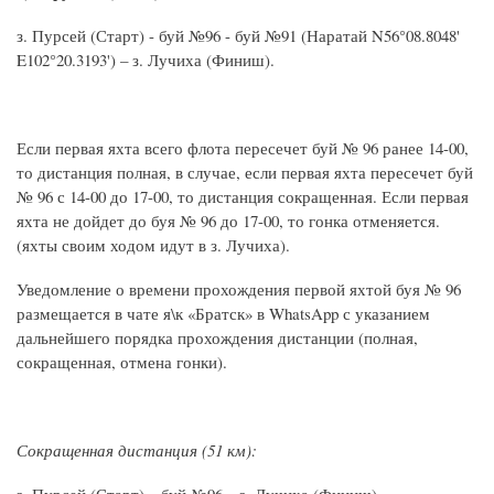
з. Пурсей (Старт) - буй №96 - буй №91 (Наратай N56°08.8048'
E102°20.3193') – з. Лучиха (Финиш).
Если первая яхта всего флота пересечет буй № 96 ранее 14-00,
то дистанция полная, в случае, если первая яхта пересечет буй
№ 96 с 14-00 до 17-00, то дистанция сокращенная. Если первая
яхта не дойдет до буя № 96 до 17-00, то гонка отменяется.
(яхты своим ходом идут в з. Лучиха).
Уведомление о времени прохождения первой яхтой буя № 96
размещается в чате я\к «Братск» в WhatsApp с указанием
дальнейшего порядка прохождения дистанции (полная,
сокращенная, отмена гонки).
Сокращенная дистанция (51 км):