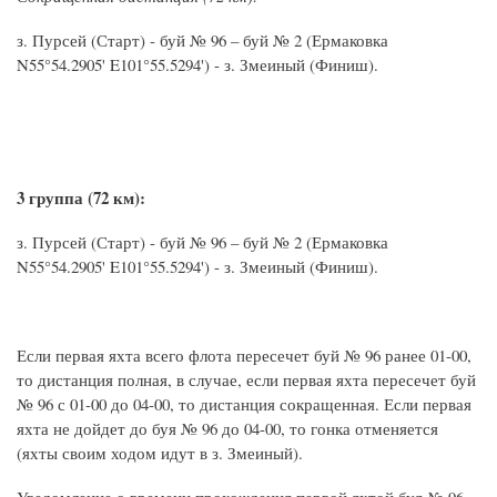
з. Пурсей (Старт) - буй № 96 – буй № 2 (Ермаковка
N55°54.2905' E101°55.5294') - з. Змеиный (Финиш).
3 группа (72 км):
з. Пурсей (Старт) - буй № 96 – буй № 2 (Ермаковка
N55°54.2905' E101°55.5294') - з. Змеиный (Финиш).
Если первая яхта всего флота пересечет буй № 96 ранее 01-00,
то дистанция полная, в случае, если первая яхта пересечет буй
№ 96 с 01-00 до 04-00, то дистанция сокращенная. Если первая
яхта не дойдет до буя № 96 до 04-00, то гонка отменяется
(яхты своим ходом идут в з. Змеиный).