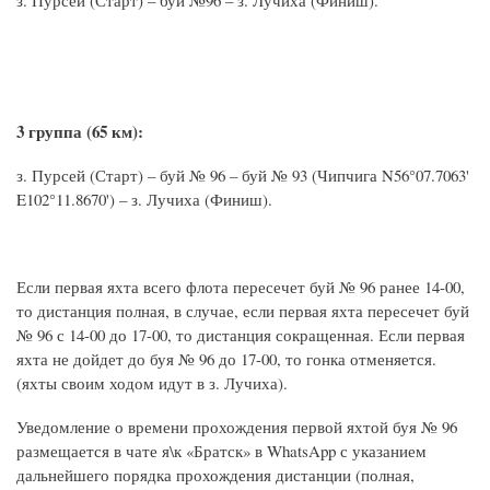
з. Пурсей (Старт) – буй №96 – з. Лучиха (Финиш).
3 группа (65 км):
з. Пурсей (Старт) – буй № 96 – буй № 93 (Чипчига N56°07.7063'
E102°11.8670') – з. Лучиха (Финиш).
Если первая яхта всего флота пересечет буй № 96 ранее 14-00,
то дистанция полная, в случае, если первая яхта пересечет буй
№ 96 с 14-00 до 17-00, то дистанция сокращенная. Если первая
яхта не дойдет до буя № 96 до 17-00, то гонка отменяется.
(яхты своим ходом идут в з. Лучиха).
Уведомление о времени прохождения первой яхтой буя № 96
размещается в чате я\к «Братск» в WhatsApp с указанием
дальнейшего порядка прохождения дистанции (полная,