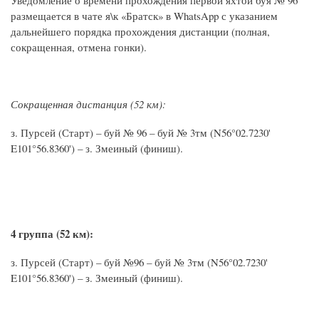
Уведомление о времени прохождения первой яхтой буя № 96
размещается в чате я\к «Братск» в WhatsApp с указанием
дальнейшего порядка прохождения дистанции (полная,
сокращенная, отмена гонки).
Сокращенная дистанция (52 км):
з. Пурсей (Старт) – буй № 96 – буй № 3тм (N56°02.7230'
E101°56.8360') – з. Змеиный (финиш).
4 группа (52 км):
з. Пурсей (Старт) – буй №96 – буй № 3тм (N56°02.7230'
E101°56.8360') – з. Змеиный (финиш).