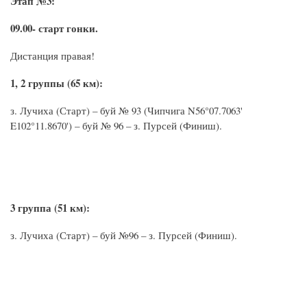
Этап №3:
09.00- старт гонки.
Дистанция правая!
1, 2 группы (65 км):
з. Лучиха (Старт) – буй № 93 (Чипчига N56°07.7063'
E102°11.8670') – буй № 96 – з. Пурсей (Финиш).
3 группа (51 км):
з. Лучиха (Старт) – буй №96 – з. Пурсей (Финиш).