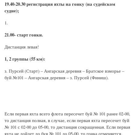
19.40-20.30 регистрация яхты на гонку (на судейском
судне);
21.00- старт гонки.
Дистанция левая!
1, 2 группы (55 км):
з. Пурсей (Старт) – Ангарская деревня – Братское взморье –
буй №101 – Ангарская деревня – з. Пурсей (Финиш).
Если первая яхта всего флота пересечет буй № 101 ранее 02-00,
то дистанция полная, в случае, если первая яхта пересечет буй
№ 101 с 02-00 до 05-00, то дистанция сокращенная. Если первая
яхта не дойдет до буя № 101 до 05-00, то гонка отменяется.