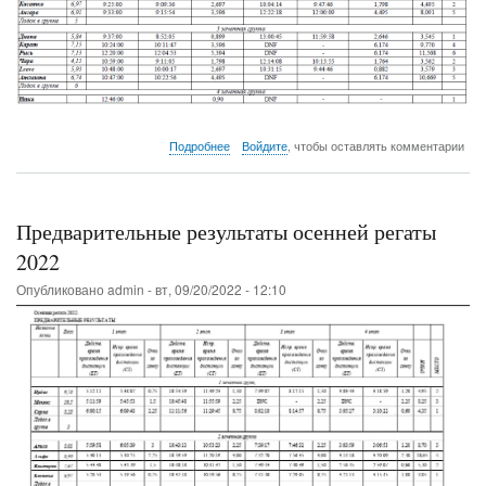
о
Подробнее
Войдите
, чтобы оставлять комментарии
Результаты
1
и
2
Предварительные результаты осенней регаты
этапов
Большой
2022
Бурейской
Опубликовано
admin
-
вт, 09/20/2022 - 12:10
регаты
2023