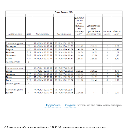
о
Подробнее
Войдите
, чтобы оставлять комментарии
Результаты
Осенних
гонок,
гонки
Осенний марафон 2024 предварительные