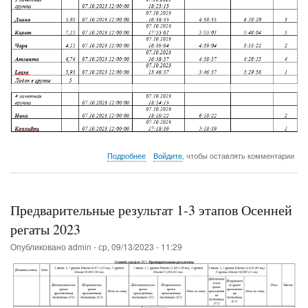
о
Подробнее
Войдите
, чтобы оставлять комментарии
Закрытие
сезона
2023!
Гонки
Предварительные результат 1-3 этапов Осенней
Капитанов
и
регаты 2023
Реванш
Опубликовано
admin
-
ср, 09/13/2023 - 11:29