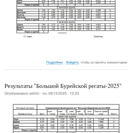
о
Подробнее
Войдите
, чтобы оставлять комментарии
Осенний
марафон
-
25.
Результаты "Большой Бурейской регаты-2025"
1и
2
Опубликовано
admin
-
пн, 09/15/2025 - 10:23
этапы