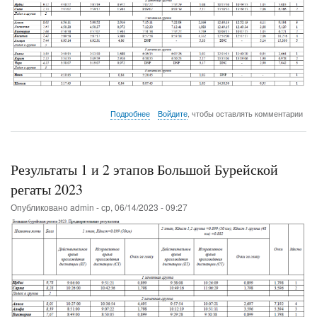
о
Подробнее
Войдите
, чтобы оставлять комментарии
Предварительные
результат
1-
3
Результаты 1 и 2 этапов Большой Бурейской
этапов
Осенней
регаты 2023
регаты
Опубликовано
admin
-
ср, 06/14/2023 - 09:27
2023