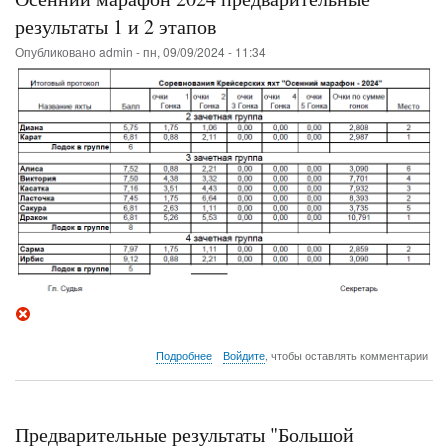
Реванш,
Капитанской
результаты 1 и 2 этапов
гонки
Опубликовано
admin
-
пн, 09/09/2024 - 11:34
о
Подробнее
Войдите
, чтобы оставлять комментарии
Осенний
марафон
2024
предварительные
Предварительные результаты "Большой
результаты