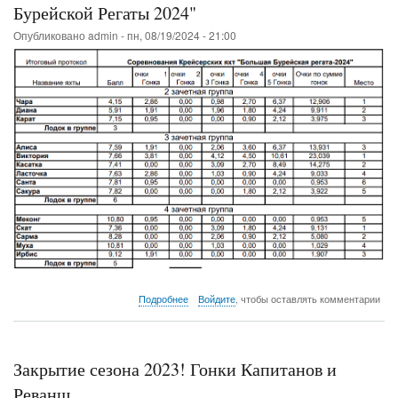
1
Бурейской Регаты 2024"
и
Опубликовано
admin
-
пн, 08/19/2024 - 21:00
2
этапов
о
Подробнее
Войдите
, чтобы оставлять комментарии
Предварительные
результаты
"Большой
Бурейской
Закрытие сезона 2023! Гонки Капитанов и
Регаты
2024"
Реванш