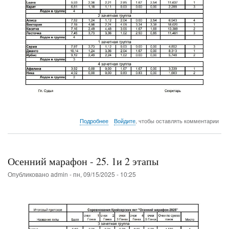
о
Подробнее
Войдите
, чтобы оставлять комментарии
Результаты
"Осеннего
марафона
-
Осенний марафон - 25. 1и 2 этапы
25"
Опубликовано
admin
-
пн, 09/15/2025 - 10:25