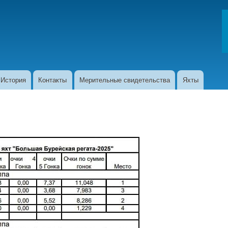
Перейти
к
основному
содержанию
История
Контакты
Мерительные свидетельства
Яхты