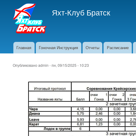
Яхт-Клуб Братск
Главная
Гоночная Инструкция
Отчеты
Расписание
Основная
навигация
Опубликовано
admin
-
пн, 09/15/2025 - 10:23