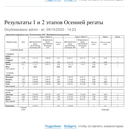
Итоги
Осенней
регаты
2020
Результаты 1 и 2 этапов Осенней регаты
Опубликовано
admin
-
вт, 09/15/2020 - 14:23
о
Подробнее
Войдите
, чтобы оставлять комментарии