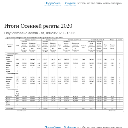
о
Подробнее
Войдите
, чтобы оставлять комментарии
Предварительное
расписание
соревнования
на
Итоги Осенней регаты 2020
2021
год
Опубликовано
admin
-
вт, 09/29/2020 - 15:06
о
Подробнее
Войдите
, чтобы оставлять комментарии