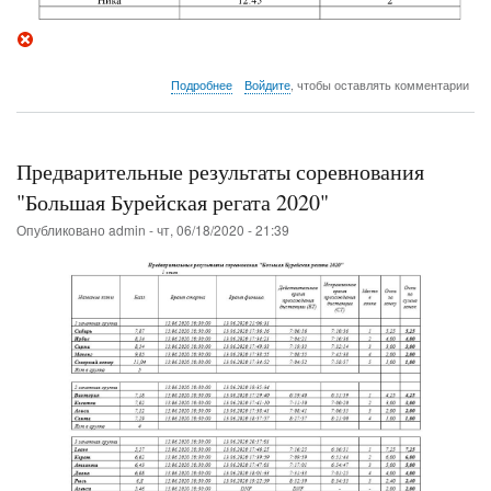
о
Подробнее
Войдите
, чтобы оставлять комментарии
Результаты
гонки
Памяти
18/07/2020
Предварительные результаты соревнования
"Большая Бурейская регата 2020"
Опубликовано
admin
-
чт, 06/18/2020 - 21:39