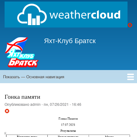
Перейти
к
основному
содержанию
Яхт-Клуб Братск
Показать — Основная навигация
Основная
навигация
Главная
Гоночная Инструкция
Отчеты
Расписание
История
Контакты
Мерительные свидетельства
Яхты
Гонка памяти
Опубликовано
admin
-
пн, 07/26/2021 - 16:46