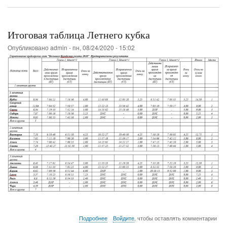
Результаты
1
и
2
Итоговая таблица Летнего кубка
этапов
Осенней
Опубликовано
admin
-
пн, 08/24/2020 - 15:02
регаты
о
Подробнее
Войдите
, чтобы оставлять комментарии
Итоговая